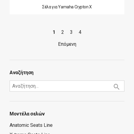
Σέλα για Yamaha Crypton X
1
2
3
4
Επόμενη
Αναζήτηση
Μοντέλα σελών
Anatomic Seats Line