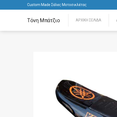
Custom Made Σέλες Μοτοσικλέτας
Τόνη Μπάτζιο
ΑΡΧΙΚΉ ΣΕΛΊΔΑ